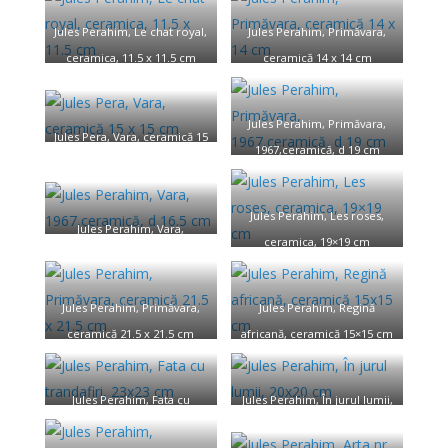
Jules Perahim, Le chat royal,
Jules Perahim, Primăvara,
ceramica, 11.5 x 11.5 cm
ceramică 14 x 14 cm
Jules Perahim, Primăvara,
Jules Pera, Vara, ceramică 15
1967,ceramică, d 19 cm
x 15 cm
Jules Perahim, Les roses,
Jules Perahim, Vara,
ceramica, 19×19 cm
1967,ceramică, d 16.5 cm
Jules Perahim, Primăvara,
Jules Perahim, Regină
ceramică 21.5 x 21.5 cm
africană, ceramică 15×15 cm
Jules Perahim, Fata cu
Jules Perahim, În jurul lumii,
trandafiri, 23×23 cm
20×20 cm