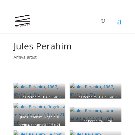
Jules Perahim
Arhiva artiști
Jules Perahim, 1967, 32×17
Jules Perahim, 1967, 32×17
cm (1)
cm (2)
Jules Perahim, Regele și
Jules Perahim, Lumi
regina, ceramică 10.5 x 21
paralele, 11.5×11.5 cm
cm