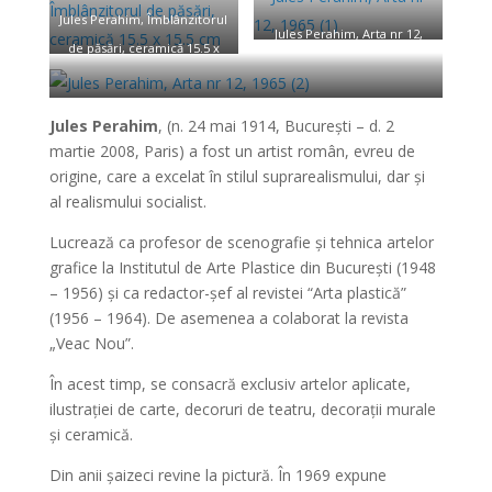
Jules Perahim, Îmblânzitorul
Jules Perahim, Arta nr 12,
de păsări, ceramică 15.5 x
1965 (1)
15.5 cm
Jules Perahim, Arta nr 12, 1965 (2)
Jules Perahim
, (n. 24
mai 1914, București – d. 2
martie 2008, Paris) a fost un artist român, evreu de
origine, care a excelat în stilul suprarealismului, dar și
al realismului socialist.
Lucrează ca profesor de scenografie și tehnica artelor
grafice la Institutul de Arte Plastice din București (1948
– 1956) și ca redactor-șef al revistei “Arta plastică”
(1956 – 1964). De asemenea a colaborat la revista
„Veac Nou”.
În acest timp, se consacră exclusiv artelor aplicate,
ilustrației de carte, decoruri de teatru, decorații murale
și ceramică.
Din anii șaizeci revine la pictură. În 1969 expune