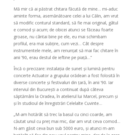
Mă mir că ai păstrat chitara făcută de mine… mi-aduc
aminte forma, asemănătoare celei a lui Călin, am vrut
să modific conturul standard, să fie mai original, gâtul
e comod și acum; de obicei atunci se făceau foarte
groase, nu cântai bine pe ele, eu mai schimbam
profilul, era mai subțire, cum vezi… Cât despre
instrumentele mele, am renunțat să mai fac chitare în
anii ’90, erau destul de ieftine pe piață…”
Încă o precizare: instalația de sunet și lumină pentru
concerte Actuator a grupului orădean a fost folosită în
diverse concerte și festivaluri din țară, în anii ’90. Iar
interviul din București a continuat după câteva
săptămâni la Oradea, în atelierul lui Marcel, precum și
și în studioul de înregistrări Celelalte Cuvinte…
„M-am hotărât să trec la basul cu cinci coarde, am
căutat unul cu preț mai mic, dar am vrut ceva comod…
N-am găsit ceva bun sub 5000 euro, și atunci m-am