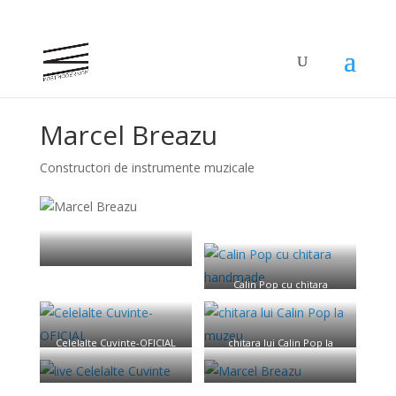
Marcel Breazu
Constructori de instrumente muzicale
Marcel Breazu
Calin Pop cu chitara
handmade
Celelalte Cuvinte-OFICIAL
chitara lui Calin Pop la
muzeu
live Celelalte Cuvinte
Marcel Breazu