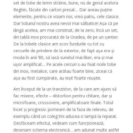
set de tobe de lemn străine, bune, nu de genul acelora
Reghin, făcute din carton presat… Dar aveau puține
elemente, pentru ce voiam noi, vreo patru, cele clasice.
Dar tobarul nostru avea nevoi mai sălbatice! Așa că pe
lângă acelea, am mai construit, de la zero, încă un set,
din tablă inox procurată de la Oradea, de pe un șantier.
De la tobele clasice am scos fundurile cu tot cu
cercurile de prindere de la exterior, de fapt așa era și
moda în anii ’80, să iasă sunetul mai liber, era și mai
ușor amplificat… Pe acele cercuri s-au fixat noile tobe
din inox, metalice, care arătau foarte bine, ziceai că
așa au fost cumpărate, au ieșit foarte reușite.
Am început de la un tranzistor, de la care am ajuns să
fac mixere, efecte – distortion pentru chitare, dar și
microfoane, crossovere, amplificatoare finale. Totul
încet și progresiv: porneam de la faza de releveu, de
exemplu când un coleg îmi aducea o lampă la reparat.
Desfăceam efectul, vedeam cum funcționează,
desenam schema electronică… am adunat multe astfel