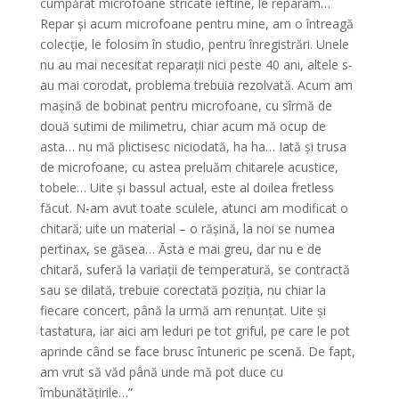
cumpărat microfoane stricate ieftine, le reparam…
Repar și acum microfoane pentru mine, am o întreagă
colecție, le folosim în studio, pentru înregistrări. Unele
nu au mai necesitat reparații nici peste 40 ani, altele s-
au mai corodat, problema trebuia rezolvată. Acum am
mașină de bobinat pentru microfoane, cu sîrmă de
două sutimi de milimetru, chiar acum mă ocup de
asta… nu mă plictisesc niciodată, ha ha… Iată și trusa
de microfoane, cu astea preluăm chitarele acustice,
tobele… Uite și bassul actual, este al doilea fretless
făcut. N-am avut toate sculele, atunci am modificat o
chitară; uite un material – o rășină, la noi se numea
pertinax, se găsea… Ăsta e mai greu, dar nu e de
chitară, suferă la variații de temperatură, se contractă
sau se dilată, trebuie corectată poziția, nu chiar la
fiecare concert, până la urmă am renunțat. Uite și
tastatura, iar aici am leduri pe tot griful, pe care le pot
aprinde când se face brusc întuneric pe scenă. De fapt,
am vrut să văd până unde mă pot duce cu
îmbunătățirile…”