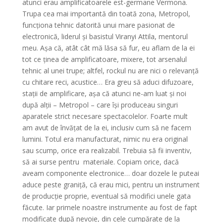
atunci erau amplificatoarele est-germane Vermona.
Trupa cea mai importantă din toată zona, Metropol,
funcționa tehnic datorită unui mare pasionat de
electronică, liderul și basistul Viranyi Attila, mentorul
meu. Așa că, atât cât mă lăsa să fur, eu aflam de la ei
tot ce ținea de amplificatoare, mixere, tot arsenalul
tehnic al unei trupe; altfel, rockul nu are nici o relevanță
cu chitare reci, acustice… Era greu să aduci difuzoare,
stații de amplificare, așa că atunci ne-am luat și noi
după alții – Metropol – care își produceau singuri
aparatele strict necesare spectacolelor. Foarte mult
am avut de învățat de la ei, inclusiv cum să ne facem
lumini. Totul era manufacturat, nimic nu era original
sau scump, orice era realizabil. Trebuia să fii inventiv,
să ai surse pentru materiale. Copiam orice, dacă
aveam componente electronice… doar dozele le puteai
aduce peste graniță, că erau mici, pentru un instrument
de producție proprie, eventual să modifici unele gata
făcute. Iar primele noastre instrumente au fost de fapt
modificate după nevoie, din cele cumpărate de la