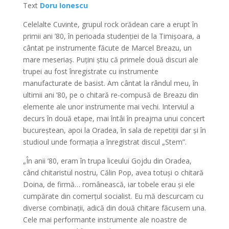
Text
Doru Ionescu
Celelalte Cuvinte, grupul rock orădean care a erupt în
primii ani ’80, în perioada studenției de la Timișoara, a
cântat pe instrumente făcute de Marcel Breazu, un
mare meseriaș. Puțini știu că primele două discuri ale
trupei au fost înregistrate cu instrumente
manufacturate de basist. Am cântat la rândul meu, în
ultimii ani ’80, pe o chitară re-compusă de Breazu din
elemente ale unor instrumente mai vechi. Interviul a
decurs în două etape, mai întâi în preajma unui concert
bucureștean, apoi la Oradea, în sala de repetiții dar și în
studioul unde formația a înregistrat discul „Stem”.
„În anii ’80, eram în trupa liceului Gojdu din Oradea,
când chitaristul nostru, Călin Pop, avea totuși o chitară
Doina, de firmă… românească, iar tobele erau și ele
cumpărate din comerțul socialist. Eu mă descurcam cu
diverse combinații, adică din două chitare făcusem una.
Cele mai performante instrumente ale noastre de