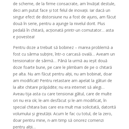
de scheme, de la firme consacrate, am învățat destule,
deci am putut face și tot felul de inovații. Iar dacă un
singur efect de distorsiune nu a fost de ajuns, am făcut
două în serie, pentru a ajunge la nivelul dorit. Plus
pedală în chitară, acționată printr-un comutator… asta
e povestea!
Pentru doze a trebuit să bobinez – marea problemă a
fost cu sârma subțire, într-o carcasă ovală… Aveam un
tensionator de sârmă… Până la urmă au ieșit două
doze foarte bune, pe care le plimbam de pe o chitară
pe alta. Nu am făcut pentru alții, nu am bobinat, doar
am modificat! Pentru retastare am apelat la gâturi de
la alte chitare prăpădite; nu era internet să alegi…
Aveau tija asta cu care tensionai gâtul, care de multe
ori nu era ok; le-am desfăcut și le-am modificat, în
special chitara bas care era mult mai solicitată, datorită
volumului și greutății. Acum le fac cu totul, de la zero,
doar pentru mine, n-am timp să onorez comenzi
pentru alții…