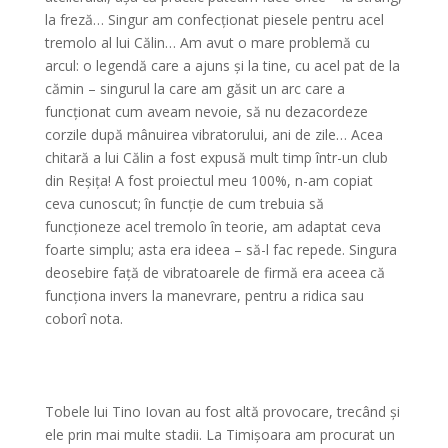
la freză… Singur am confecționat piesele pentru acel
tremolo al lui Călin… Am avut o mare problemă cu
arcul: o legendă care a ajuns și la tine, cu acel pat de la
cămin – singurul la care am găsit un arc care a
funcționat cum aveam nevoie, să nu dezacordeze
corzile după mânuirea vibratorului, ani de zile… Acea
chitară a lui Călin a fost expusă mult timp într-un club
din Reșița! A fost proiectul meu 100%, n-am copiat
ceva cunoscut; în funcție de cum trebuia să
funcționeze acel tremolo în teorie, am adaptat ceva
foarte simplu; asta era ideea – să-l fac repede. Singura
deosebire față de vibratoarele de firmă era aceea că
funcționa invers la manevrare, pentru a ridica sau
coborî nota.
Tobele lui Tino Iovan au fost altă provocare, trecând și
ele prin mai multe stadii. La Timișoara am procurat un