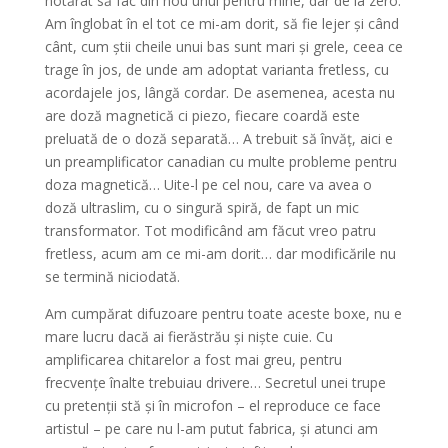
hotărât să fac din nou unul pentru mine, dar de la zero.
Am înglobat în el tot ce mi-am dorit, să fie lejer și când
cânt, cum știi cheile unui bas sunt mari și grele, ceea ce
trage în jos, de unde am adoptat varianta fretless, cu
acordajele jos, lângă cordar. De asemenea, acesta nu
are doză magnetică ci piezo, fiecare coardă este
preluată de o doză separată… A trebuit să învăț, aici e
un preamplificator canadian cu multe probleme pentru
doza magnetică… Uite-l pe cel nou, care va avea o
doză ultraslim, cu o singură spiră, de fapt un mic
transformator. Tot modificând am făcut vreo patru
fretless, acum am ce mi-am dorit… dar modificările nu
se termină niciodată.
Am cumpărat difuzoare pentru toate aceste boxe, nu e
mare lucru dacă ai fierăstrău și niște cuie. Cu
amplificarea chitarelor a fost mai greu, pentru
frecvențe înalte trebuiau drivere… Secretul unei trupe
cu pretenții stă și în microfon – el reproduce ce face
artistul – pe care nu l-am putut fabrica, și atunci am