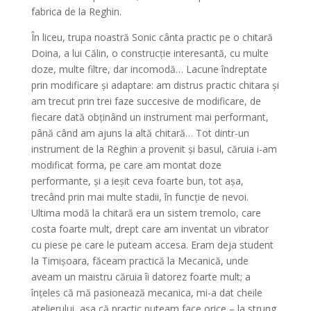
fabrica de la Reghin.
În liceu, trupa noastră Sonic cânta practic pe o chitară
Doina, a lui Călin, o construcție interesantă, cu multe
doze, multe filtre, dar incomodă… Lacune îndreptate
prin modificare și adaptare: am distrus practic chitara și
am trecut prin trei faze succesive de modificare, de
fiecare dată obținând un instrument mai performant,
până când am ajuns la altă chitară… Tot dintr-un
instrument de la Reghin a provenit și basul, căruia i-am
modificat forma, pe care am montat doze
performante, și a ieșit ceva foarte bun, tot așa,
trecând prin mai multe stadii, în funcție de nevoi.
Ultima modă la chitară era un sistem tremolo, care
costa foarte mult, drept care am inventat un vibrator
cu piese pe care le puteam accesa. Eram deja student
la Timișoara, făceam practică la Mecanică, unde
aveam un maistru căruia îi datorez foarte mult; a
înțeles că mă pasionează mecanica, mi-a dat cheile
atelierului, așa că practic puteam face orice – la strung,