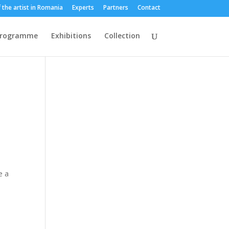
 the artist in Romania
Experts
Partners
Contact
programme
Exhibitions
Collection
e a