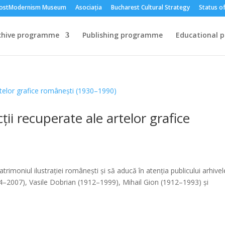
ostModernism Museum
Asociația
Bucharest Cultural Strategy
Status of
chive programme
Publishing programme
Educational 
cții recuperate ale artelor grafice
trimoniul ilustrației românești și să aducă în atenția publicului arhivel
934–2007), Vasile Dobrian (1912–1999), Mihail Gion (1912–1993) și