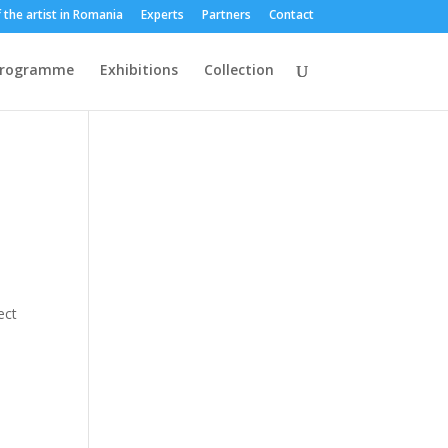
 the artist in Romania
Experts
Partners
Contact
programme
Exhibitions
Collection
ect