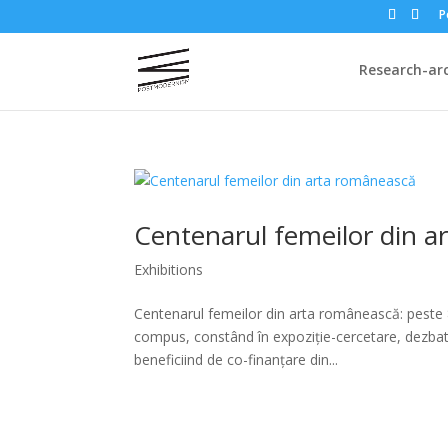
P
Research-ar
Centenarul femeilor din 
Exhibitions
Centenarul femeilor din arta românească: peste 8
compus, constând în expoziție-cercetare, dezb
beneficiind de co-finanțare din...