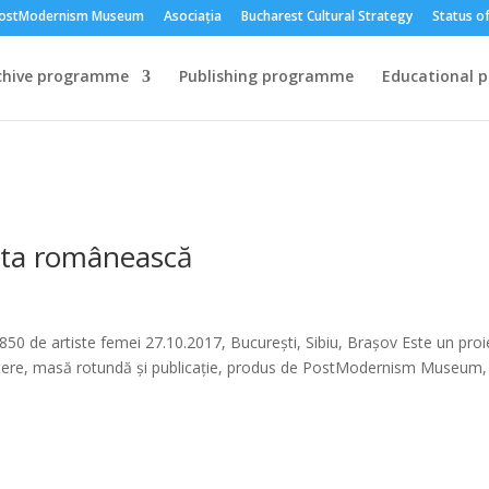
ostModernism Museum
Asociația
Bucharest Cultural Strategy
Status of
chive programme
Publishing programme
Educational 
arta românească
50 de artiste femei 27.10.2017, București, Sibiu, Brașov Este un proi
atere, masă rotundă și publicație, produs de PostModernism Museum,