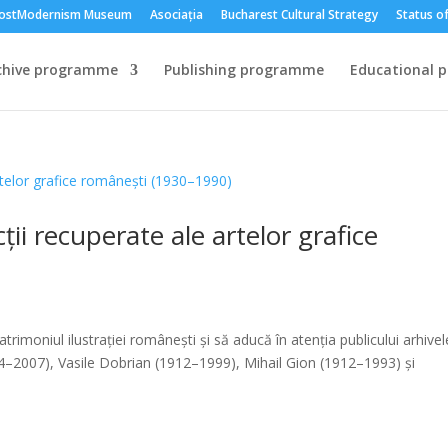
ostModernism Museum
Asociația
Bucharest Cultural Strategy
Status of
chive programme
Publishing programme
Educational 
cții recuperate ale artelor grafice
trimoniul ilustrației românești și să aducă în atenția publicului arhivel
934–2007), Vasile Dobrian (1912–1999), Mihail Gion (1912–1993) și