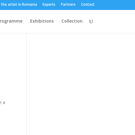
 the artist in Romania
Experts
Partners
Contact
programme
Exhibitions
Collection
e a