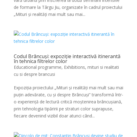
vară urbană prin înscrierea la două seminarii intensive
de formare la Târgu Jiu, organizate în cadrul proiectului
„Mituri și realități mai mult sau mai...
Codul Brâncuși: expoziție interactivă itinerantă
în tehnica filtrelor color
Educational programme
,
Exhibitions
,
mituri si realitati
cu si despre brancusi
Expoziția proiectului „Mituri și realități mai mult sau mai
puțin adevărate, cu și despre Brâncuși” transformă într-
o experiență de lectură critică moștenirea brâncușiană,
prin tehnologia tipăririi pe straturi color suprapuse,
fiecare devenind vizibil doar atunci când...