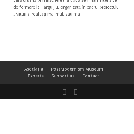
vară urbană prin înscrierea la două seminarii intensive
de formare la Târgu Jiu, organizate în cadrul proiectului
„Mituri și realități mai mult sau mai...
Asociația
PostModernism Museum
Experts
Support us
Contact