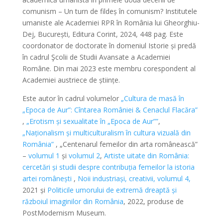
comunism – Un turn de fildeș în comunism? Institutele
umaniste ale Academiei RPR în România lui Gheorghiu-
Dej, București, Editura Corint, 2024, 448 pag. Este
coordonator de doctorate în domeniul Istorie și predă
în cadrul Şcolii de Studii Avansate a Academiei
Române. Din mai 2023 este membru corespondent al
Academiei austriece de științe.
Este autor în cadrul volumelor
„Cultura de masă în
„Epoca de Aur”: Cîntarea României & Cenaclul Flacăra”
,
„Erotism și sexualitate în „Epoca de Aur””
,
„Naționalism și multiculturalism în cultura vizuală din
România”
, „Centenarul femeilor din arta românească”
–
volumul 1
și
volumul 2
,
Artiste uitate din România:
cercetări și studii despre contribuția femeilor la istoria
artei românești
,
Noii industriași, creativii, volumul 4,
2021 și
Politicile umorului de extremă dreaptă și
războiul imaginilor din România
, 2022, produse de
PostModernism Museum.