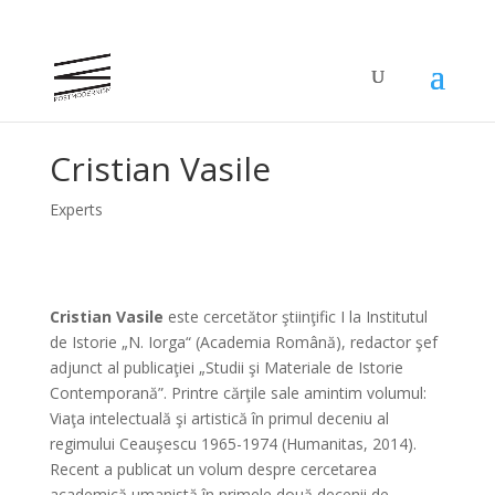
Cristian Vasile
Experts
Cristian Vasile
este cercetător ştiinţific I la Institutul
de Istorie „N. Iorga“ (Academia Română), redactor şef
adjunct al publicaţiei „Studii şi Materiale de Istorie
Contemporană”. Printre cărţile sale amintim volumul:
Viaţa intelectuală şi artistică în primul deceniu al
regimului Ceauşescu 1965-1974 (Humanitas, 2014).
Recent a publicat un volum despre cercetarea
academică umanistă în primele două decenii de